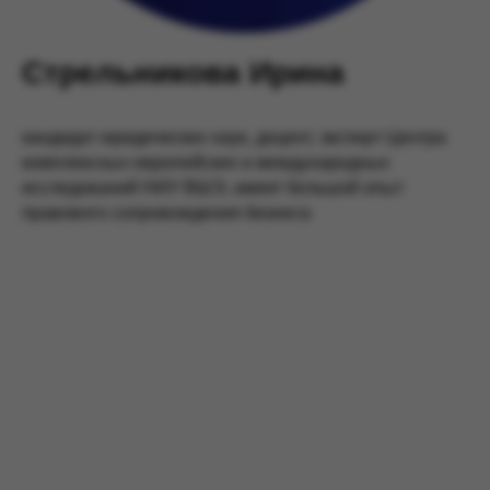
Стрельникова Ирина
кандидат юридических наук, доцент, эксперт Центра
комплексных европейских и международных
исследований НИУ ВШЭ, имеет большой опыт
правового сопровождения бизнеса