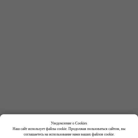
Получить консультацию
по выбору программы
Имя
Фамилия
Номер телефона
+7
Нажимая кнопку "Отправить", вы соглашаетесь с
условиями
Политики конфиденциальности
Уведомление о Cookies
Наш сайт использует файлы cookie. Продолжая пользоваться сайтом, вы
соглашаетесь на использование нами ваших файлов cookie.
Отправить