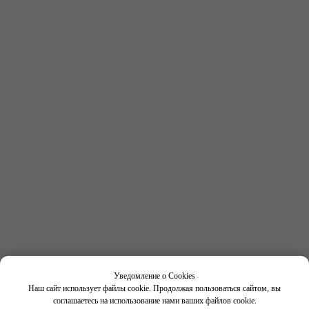
Получить консультацию
по выбору программы
Имя
Фамилия
Номер телефона
+7
Нажимая кнопку "Отправить", вы соглашаетесь с
условиями
Политики конфиденциальности
Уведомление о Cookies
Наш сайт использует файлы cookie. Продолжая пользоваться сайтом, вы
соглашаетесь на использование нами ваших файлов cookie.
Отправить