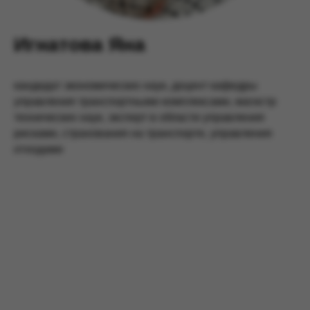
Игнатова Яна
кандидат экономических наук, доцент кафедры
управления транспортными комплексами, магистр
технических наук, эксперт в области управления
рисками, страхования на транспорте, управления
отходами