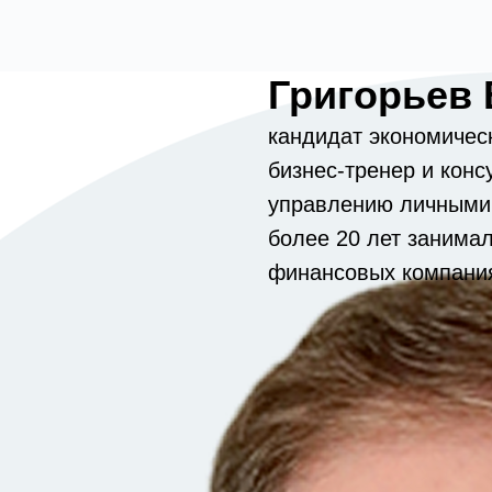
Посм
Григорьев
О
Программы
Cообщество выпускников MBA
О Школе
Бл
ГУУ
кандидат экономичес
бизнес-тренер и конс
управлению личными
более 20 лет занима
финансовых компани