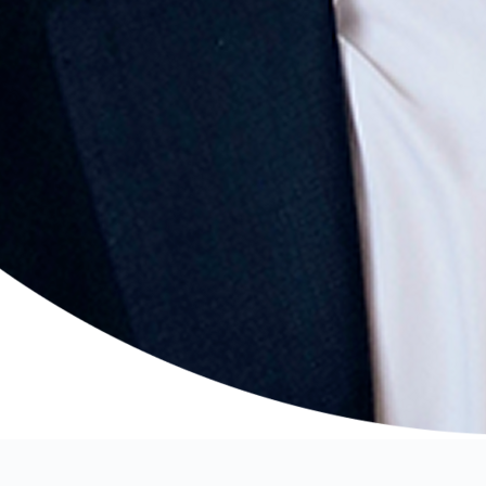
П
Имя