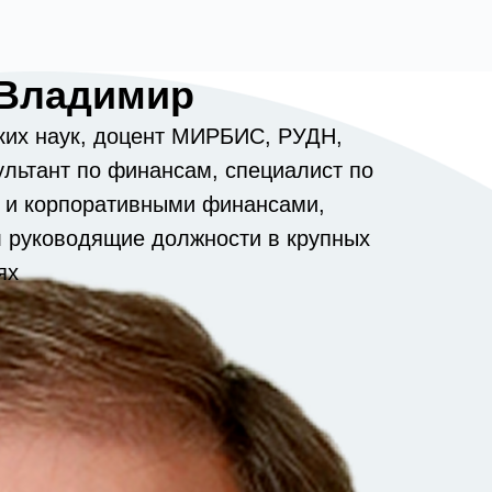
отреть
 Владимир
+7 (915) 071-03-28
ог
Новости
ких наук, доцент МИРБИС, РУДН,
ультант по финансам, специалист по
 и корпоративными финансами,
л руководящие должности в крупных
ях