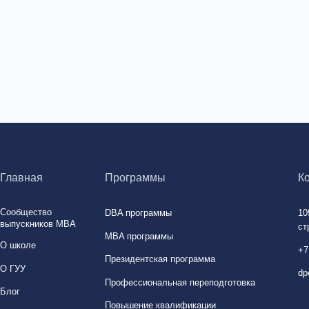
тво
DBA программы
109542, Москва, Ряз
иков MBA
стр. 8
MBA программы
+7 (915) 071-03-28
Президентская программа
dpo@guu.ru
Профессиональная переподготовка
Повышение квалификации