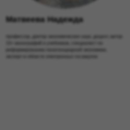
Матвеева Надежда
профессор, доктор экономических наук, доцент, автор
10+ монографий и учебников, специалист по
реформированию пенитенциарной экономики,
эксперт в области электронных госзакупок