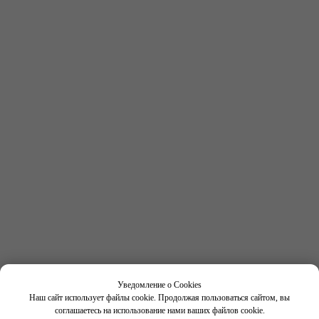
Получить консультацию
по выбору программы
Имя
Фамилия
Номер телефона
+7
Нажимая кнопку "Отправить", вы соглашаетесь с
условиями
Политики конфиденциальности
Уведомление о Cookies
Наш сайт использует файлы cookie. Продолжая пользоваться сайтом, вы
соглашаетесь на использование нами ваших файлов cookie.
Отправить