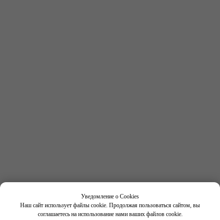
Получить консультацию
по выбору программы
Имя
Фамилия
Номер телефона
+7
Нажимая кнопку "Отправить", вы соглашаетесь с
условиями
Политики конфиденциальности
Уведомление о Cookies
Наш сайт использует файлы cookie. Продолжая пользоваться сайтом, вы
соглашаетесь на использование нами ваших файлов cookie.
Отправить