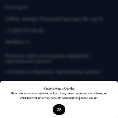
Уведомление о Cookies
Наш сайт использует файлы cookie. Продолжая пользоваться сайтом, вы
соглашаетесь на использование нами ваших файлов cookie.
ОК